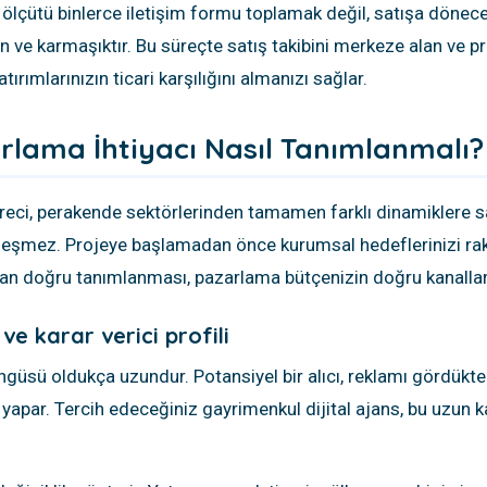
çütü binlerce iletişim formu toplamak değil, satışa dönecek 
n ve karmaşıktır. Bu süreçte satış takibini merkeze alan ve pro
tırımlarınızın ticari karşılığını almanızı sağlar.
zarlama İhtiyacı Nasıl Tanımlanmalı?
eci, perakende sektörlerinden tamamen farklı dinamiklere sah
rçekleşmez. Projeye başlamadan önce kurumsal hedeflerinizi r
ştan doğru tanımlanması, pazarlama bütçenizin doğru kanallar
 ve karar verici profili
sü oldukça uzundur. Potansiyel bir alıcı, reklamı gördükten so
 yapar. Tercih edeceğiniz gayrimenkul dijital ajans, bu uzun