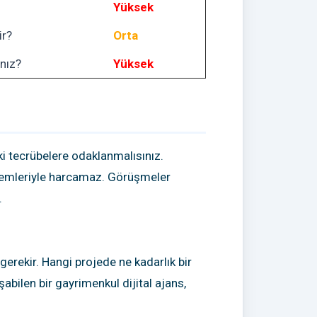
Yüksek
ir?
Orta
ınız?
Yüksek
i tecrübelere odaklanmalısınız.
temleriyle harcamaz. Görüşmeler
.
erekir. Hangi projede ne kadarlık bir
şabilen bir gayrimenkul dijital ajans,