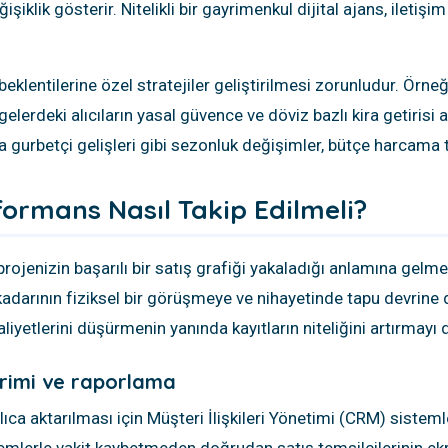
işiklik gösterir. Nitelikli bir gayrimenkul dijital ajans, iletişi
beklentilerine özel stratejiler geliştirilmesi zorunludur. Örneğ
elerdeki alıcıların yasal güvence ve döviz bazlı kira getirisi 
a gurbetçi gelişleri gibi sezonluk değişimler, bütçe harcama 
rformans Nasıl Takip Edilmeli?
projenizin başarılı bir satış grafiği yakaladığı anlamına gel
ne kadarının fiziksel bir görüşmeye ve nihayetinde tapu devri
liyetlerini düşürmenin yanında kayıtların niteliğini artırmayı 
dirimi ve raporlama
ca aktarılması için Müşteri İlişkileri Yönetimi (CRM) sistemler