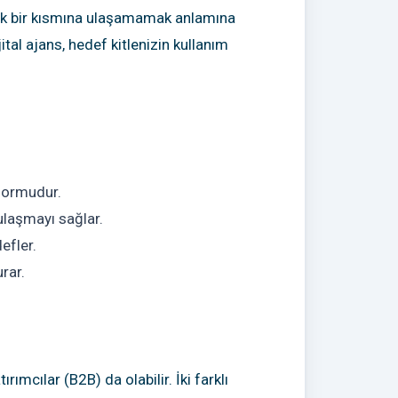
üyük bir kısmına ulaşamamak anlamına
tal ajans, hedef kitlenizin kullanım
tformudur.
 ulaşmayı sağlar.
efler.
rar.
ımcılar (B2B) da olabilir. İki farklı