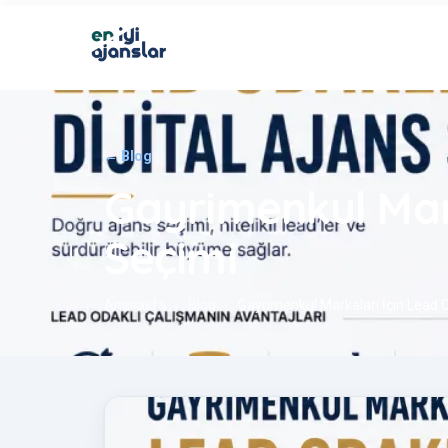
← Blog
Gayrimenkul Mark
Seçimi
Anasayfa
Blog
Gayrimenkul Markaları İçin Lead Od