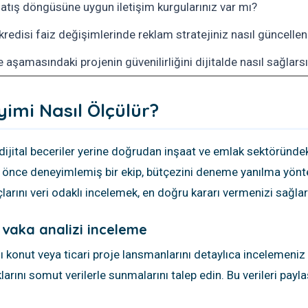
atış döngüsüne uygun iletişim kurgularınız var mı?
kredisi faiz değişimlerinde reklam stratejiniz nasıl güncellen
 aşamasındaki projenin güvenilirliğini dijitalde nasıl sağlars
yimi Nasıl Ölçülür?
ijital beceriler yerine doğrudan inşaat ve emlak sektöründek
a önce deneyimlemiş bir ekip, bütçezini deneme yanılma yön
arını veri odaklı incelemek, en doğru kararı vermenizi sağlar
e vaka analizi inceleme
onut veya ticari proje lansmanlarını detaylıca incelemeniz g
larını somut verilerle sunmalarını talep edin. Bu verileri payla