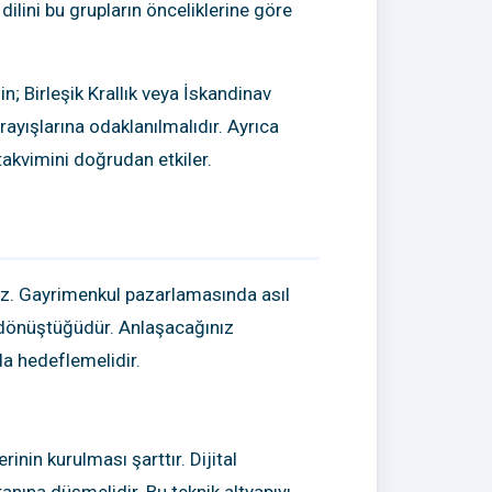
m dilini bu grupların önceliklerine göre
in; Birleşik Krallık veya İskandinav
arayışlarına odaklanılmalıdır. Ayrıca
takvimini doğrudan etkiler.
mez. Gayrimenkul pazarlamasında asıl
ne dönüştüğüdür. Anlaşacağınız
da hedeflemelidir.
inin kurulması şarttır. Dijital