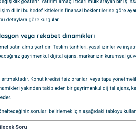
değişiklik gösterir. Yatırım amaçlı ticari mülk arayan bir iş i
İletişim dilini bu hedef kitlelerin finansal beklentilerine göre 
i bu detaylara göre kurgular.
ülasyon veya rekabet dinamikleri
el satın alma şartıdır. Teslim tarihleri, yasal izinler ve inşaa
yapacağınız gayrimenkul dijital ajans, markanızın kurumsal güven
artmaktadır. Konut kredisi faiz oranları veya tapu yönetmelikl
dinamikleri yakından takip eden bir gayrimenkul dijital ajans, 
eder.
elteceğiniz soruları belirlemek için aşağıdaki tabloyu kullana
ilecek Soru