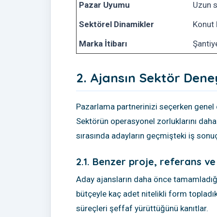
Pazar Uyumu
Uzun s
Sektörel Dinamikler
Konut 
Marka İtibarı
Şantiye
2. Ajansın Sektör Dene
Pazarlama partnerinizi seçerken genel d
Sektörün operasyonel zorluklarını dah
sırasında adayların geçmişteki iş sonuçl
2.1. Benzer proje, referans v
Aday ajansların daha önce tamamladığı k
bütçeyle kaç adet nitelikli form topladık
süreçleri şeffaf yürüttüğünü kanıtlar.