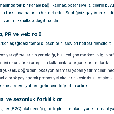
amasında tek bir kanala bağlı kalmak, potansiyel alıcıların b
nün farklı aşamalarına hizmet eder. Seçtiğiniz gayrimenkul diji
en verimli kanallara dağıtmalıdır.
a, PR ve web rolü
ken aşağıdaki temel bileşenlerin işlevleri netleştirilmelidir:
aziyet görsellerinin yer aldığı, hızlı çalışan merkezi bilgi pla
lerini uzun süreli araştıran kullanıcılara organik aramalardan
ti yüksek, doğrudan lokasyon araması yapan yatırımcıları hed
 olarak paylaşarak potansiyel alıcılarla kesintisiz iletişim ku
e bir sistem, yatırım getirisini doğrudan artırır.
sı ve sezonluk farklılıklar
ler (B2C) olabileceği gibi, toplu alım planlayan kurumsal yatır