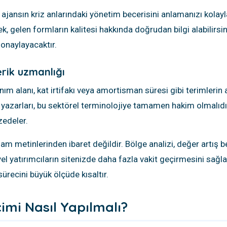
ajansın kriz anlarındaki yönetim becerisini anlamanızı kolaylaş
ek, gelen formların kalitesi hakkında doğrudan bilgi alabilirs
 onaylayacaktır.
erik uzmanlığı
anım alanı, kat irtifakı veya amortisman süresi gibi terimlerin a
 yazarları, bu sektörel terminolojiye tamamen hakim olmalıdır. 
zedeler.
lam metinlerinden ibaret değildir. Bölge analizi, değer artış bek
iyel yatırımcıların sitenizde daha fazla vakit geçirmesini sağla
 sürecini büyük ölçüde kısaltır.
çimi Nasıl Yapılmalı?