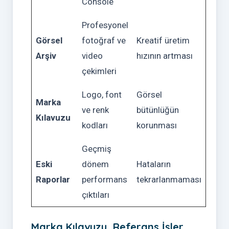
Console
Profesyonel
Görsel
fotoğraf ve
Kreatif üretim
Arşiv
video
hızının artması
çekimleri
Logo, font
Görsel
Marka
ve renk
bütünlüğün
Kılavuzu
kodları
korunması
Geçmiş
Eski
dönem
Hataların
Raporlar
performans
tekrarlanmaması
çıktıları
Marka Kılavuzu, Referans İşler