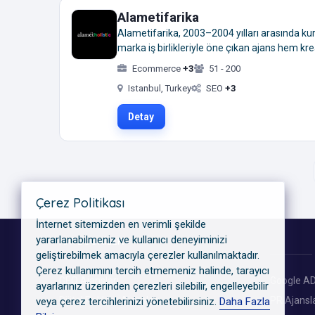
Alametifarika
Alametifarika, 2003–2004 yılları arasında ku
marka iş birlikleriyle öne çıkan ajans hem kre
Ecommerce
+3
51 - 200
Istanbul, Turkey
SEO
+3
Detay
Çerez Politikası
İnternet sitemizden en verimli şekilde
yararlanabilmeniz ve kullanıcı deneyiminizi
KATEGORILER
geliştirebilmek amacıyla çerezler kullanılmaktadır.
Çerez kullanımını tercih etmemeniz halinde, tarayıcı
GEO Ajansları
Google AD
ayarlarınız üzerinden çerezleri silebilir, engelleyebilir
Dijital Reklam Ajansları
PR Ajansla
veya çerez tercihlerinizi yönetebilirsiniz.
Daha Fazla