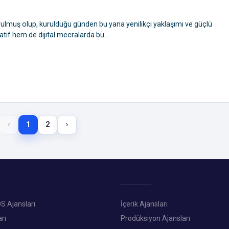
rulmuş olup, kurulduğu günden bu yana yenilikçi yaklaşımı ve güçlü
atif hem de dijital mecralarda bü...
‹
1
2
›
S Ajansları
İçerik Ajansları
rı
Prodüksiyon Ajansları