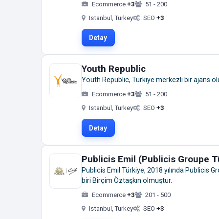
Ecommerce
+3
51 - 200
Istanbul, Turkey
SEO
+3
Detay
Youth Republic
Youth Republic, Türkiye merkezli bir ajans o
Ecommerce
+3
51 - 200
Istanbul, Turkey
SEO
+3
Detay
Publicis Emil (Publicis Groupe T
Publicis Emil Türkiye, 2018 yılında Publicis G
biri Birçim Öztaşkın olmuştur.
Ecommerce
+3
201 - 500
Istanbul, Turkey
SEO
+3