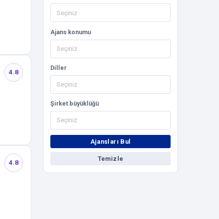
Ajans konumu
Diller
4.8
Şirket büyüklüğü
Ajansları Bul
Temizle
4.8