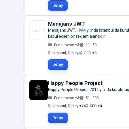
Detay
Manajans JWT
Manajans JWT, 1944 yılında İstanbul’da kurul
kabul edilen bir reklam ajansıdır.
Ecommerce
+3
11 - 50
Istanbul, Turkey
SEO
+3
Detay
Happy People Project
Happy People Project, 2011 yılında kurulmuş, 
Ecommerce
+3
51 - 200
Istanbul, Turkey
+2
SEO
+3
Detay