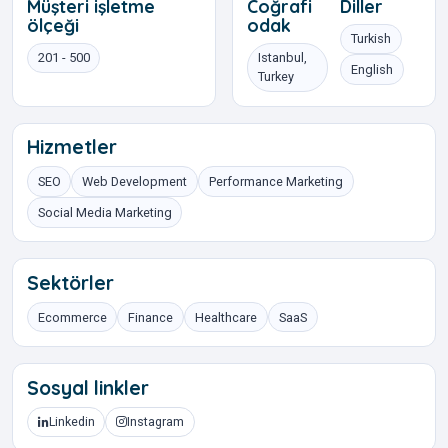
Müşteri işletme
Coğrafi
Diller
ölçeği
odak
Turkish
201 - 500
Istanbul,
English
Turkey
Hizmetler
SEO
Web Development
Performance Marketing
Social Media Marketing
Sektörler
Ecommerce
Finance
Healthcare
SaaS
Sosyal linkler
Linkedin
Instagram