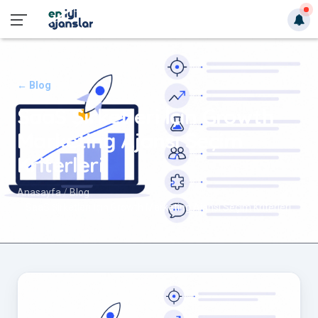
← Blog
SaaS Şirketleri İçin Growth
Marketing Ajansı Seçim
Kriterleri
Anasayfa
Blog
SaaS Şirketleri İçin Growth Marketing Ajansı Seçim Kriterleri