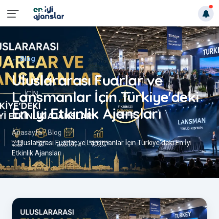
← Blog
Uluslararası Fuarlar ve
Lansmanlar İçin Türkiye'deki
En İyi Etkinlik Ajansları
Anasayfa
Blog
Uluslararası Fuarlar ve Lansmanlar İçin Türkiye'deki En İyi
Etkinlik Ajansları