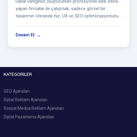
Dijital varlığınızı oluştururken profesyonel web sitesi
yapan firmalar ile çalışmak, sadece görsel bir
tasarımın ötesinde hız, UX ve SEO optimizasyonunu
kapsayan bir strateji gerektirir
Devam Et:
KATEGORILER
GEO Ajansları
Dijital Reklam Ajansları
Sosyal Medya Reklam Ajansları
Dijital Pazarlama Ajansları