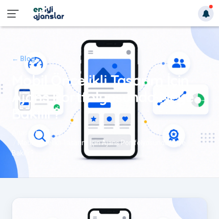
← Blog
Mobil Öncelikli Tasarım İçin
Ajans Portfolyosunda Neye
Bakılır?
Anasayfa
Blog
Mobil Öncelikli Tasarım İçin Ajans Portfolyosunda Neye
Bakılır?