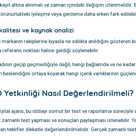
kayıt altına alınmalı ve zaman içindeki değişim izlenmelidir. Bi
rünürlükteki iyileşme veya gerileme daha erken fark edilebil
kalitesi ve kaynak analizi
 markanın rakiplerine kıyasla ne sıklıkla anıldığını gösteren b
 referans noktası haline geldiği söylenebilir.
adının geçip geçmediğiyle değil, hangi bağlamda ve ne kadar o
n beslendiğini ortaya koyarak hangi içerik varlıklarının güçlen
Yetkinliği Nasıl Değerlendirilmeli?
ital ajans, bu iddiayı somut bir test ve raporlama süreciyle
k zamanlı test yapması ve sonuçları paylaşması istenebilir. Ya
teklifler dikkatle değerlendirilmelidir. Gerçek zamanlı test,