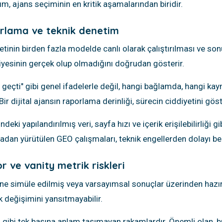
m, ajans seçiminin en kritik aşamalarından biridir.
orlama ve teknik denetim
tinin birden fazla modelde canlı olarak çalıştırılması ve son
eviyesinin gerçek olup olmadığını doğrudan gösterir.
eçti" gibi genel ifadelerle değil, hangi bağlamda, hangi kay
Bir dijital ajansın raporlama derinliği, sürecin ciddiyetini göst
ki yapılandırılmış veri, sayfa hızı ve içerik erişilebilirliği gi
dan yürütülen GEO çalışmaları, teknik engellerden dolayı be
r ve vanity metrik riskleri
rine simüle edilmiş veya varsayımsal sonuçlar üzerinden hazırla
k değişimini yansıtmayabilir.
ı gibi tek başına anlam taşımayan rakamlardır. Önemli olan, 