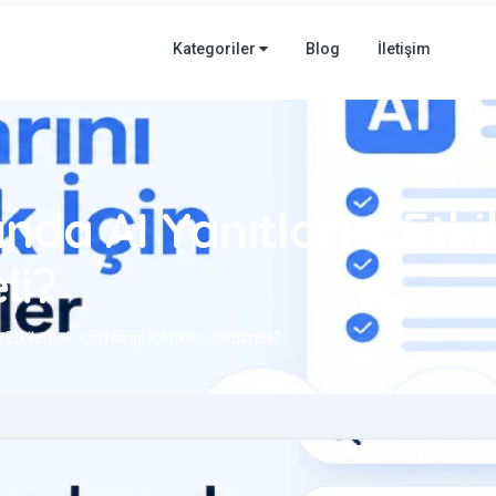
Kategoriler
Blog
İletişim
da AI Yanıtlarını Etki
li?
Etkilemek İçin Hangi İçerikler Üretilmeli?