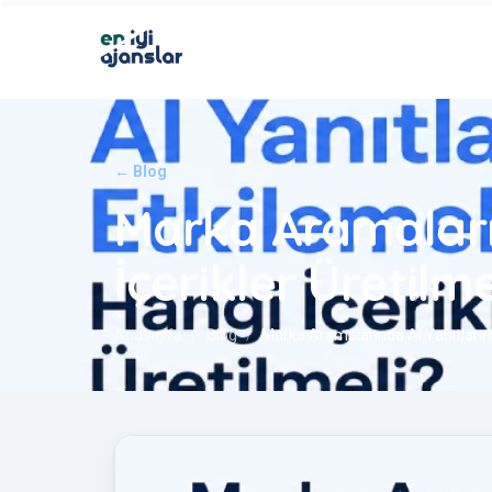
← Blog
Marka Aramaların
İçerikler Üretilme
Anasayfa
Blog
Marka Aramalarında AI Yanıtlarını 