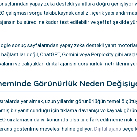
nuçlarından yapay zeka destekli yanıtlara doğru genişliyor v
 çalışması sorgu takibi, kaynak analizi, içerik yapılandırmas
l ajansın bu süreci ne kadar test edilebilir ve şeffaf şekilde 
Google sonuç sayfalarından yapay zeka destekli yanıt motorlar
bağlantılar değil, ChatGPT, Gemini veya Perplexity gibi araçl
ların ve çalıştıkları dijital ajansın görünürlük metriklerini y
öneminde Görünürlük Neden Değişiy
ralarda yer almak, uzun yıllardır görünürlüğün temel ölçüt
nmiş bir yanıt sunduğu için tıklama davranışı ve kaynak görü
SEO sıralamasında iyi konumda olsa bile fark edilmeme riski 
eferans gösterilme meselesi haline geliyor.
Dijital ajans
seçerke