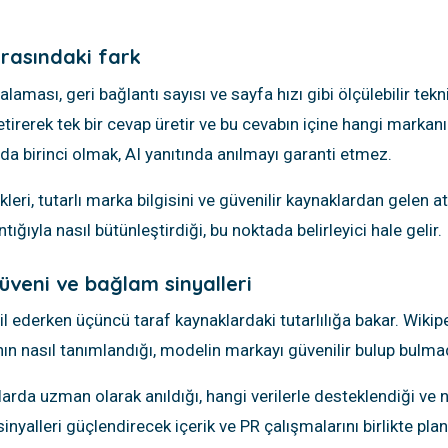
 arasındaki fark
laması, geri bağlantı sayısı ve sayfa hızı gibi ölçülebilir tekni
etirerek tek bir cevap üretir ve bu cevabın içine hangi marka
da birinci olmak, AI yanıtında anılmayı garanti etmez.
kleri, tutarlı marka bilgisini ve güvenilir kaynaklardan gelen a
ğıyla nasıl bütünleştirdiği, bu noktada belirleyici hale gelir.
üveni ve bağlam sinyalleri
il ederken üçüncü taraf kaynaklardaki tutarlılığa bakar. Wikiped
n nasıl tanımlandığı, modelin markayı güvenilir bulup bulmadı
rda uzman olarak anıldığı, hangi verilerle desteklendiği ve ne
sinyalleri güçlendirecek içerik ve PR çalışmalarını birlikte plan