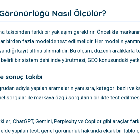
Görünürlüğü Nasıl Ölçülür?
 takibinden farklı bir yaklaşım gerektirir. Öncelikle markanı
ular birden fazla modelde test edilmelidir. Her modelin yanı
dığı kayıt altına alınmalıdır. Bu ölçüm, düzenli aralıklarla 
 belirli bir sistem dahilinde yürütmesi, GEO konusundaki yetkin
ve sonuç takibi
udan adıyla yapılan aramaların yanı sıra, kategori bazlı ve ka
 genel sorgular ile markaya özgü sorguların birlikte test edilme
er; ChatGPT, Gemini, Perplexity ve Copilot gibi araçlar farklı
elde yapılan test, genel görünürlük hakkında eksik bir tablo ç