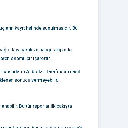
uçların kayıt halinde sunulmasıdır. Bu
nağa dayanarak ve hangi rakiplerle
eren önemli bir işarettir.
bi unsurların AI botları tarafından nasıl
klenen sonucu vermeyebilir.
nabilir. Bu tür raporlar ilk bakışta
bu mention'ların hangi bağlamda geçtiği