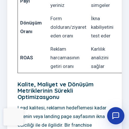
Payı
yeriniz
simgeler
Form
İkna
Dönüşüm
dolduran/ziyaret
kabiliyetini
Oranı
eden oranı
test eder
Reklam
Karlılık
ROAS
harcamasının
analizini
getiri oranı
sağlar
Kalite, Maliyet ve Dönüşüm
Metriklerinin Sürekli
Optimizasyonu
Lead kalitesi, reklamın hedeflemesi kadar
sitenin veya landing page sayfasının ikna
ediciliği ile de ilgilidir. Bir franchise