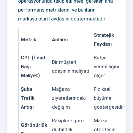
operasyonunda takip edilmesi gereken ana
performans metriklerini ve bunların
markaya olan faydasını göstermektedir:
Stratejik
Metrik
Anlamı
Faydası
CPL (Lead
Bütçe
Bir müşteri
Başı
verimliliğini
adayının maliyeti
Maliyet)
ölçer
Şube
Mağaza
Fiziksel
Trafik
ziyaretlerindeki
büyüme
Artışı
değişim
göstergesidir
Rakiplere göre
Marka
Görünürlük
dijitaldeki
otoritesini