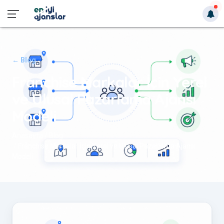
← Blog
Franchise Markalar İçin Yerel
ve Ulusal Pazarlama Ajansı
Modeli
Anasayfa
Blog
Franchise Markalar İçin Yerel ve Ulusal Pazarlama Ajansı
Modeli