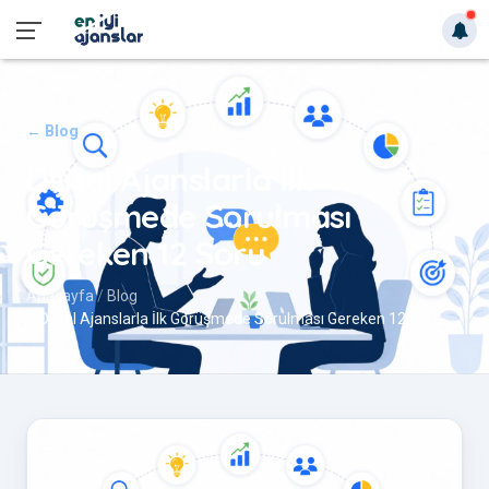
← Blog
Dijital Ajanslarla İlk
Görüşmede Sorulması
Gereken 12 Soru
Anasayfa
Blog
Dijital Ajanslarla İlk Görüşmede Sorulması Gereken 12 Soru