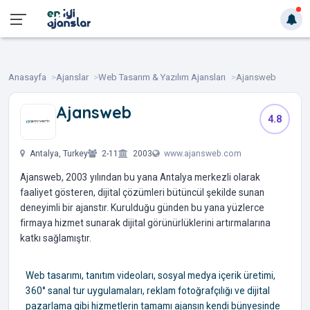
Anasayfa
Ajanslar
Web Tasarım & Yazılım Ajansları
Ajansweb
Ajansweb
4.8
‎ ‎ ‎ ‎ ‎
Antalya, Turkey
2-11
2003
www.ajansweb.com
Ajansweb, 2003 yılından bu yana Antalya merkezli olarak
faaliyet gösteren, dijital çözümleri bütüncül şekilde sunan
deneyimli bir ajanstır. Kurulduğu günden bu yana yüzlerce
firmaya hizmet sunarak dijital görünürlüklerini artırmalarına
katkı sağlamıştır.
Web tasarımı, tanıtım videoları, sosyal medya içerik üretimi,
360° sanal tur uygulamaları, reklam fotoğrafçılığı ve dijital
pazarlama gibi hizmetlerin tamamı ajansın kendi bünyesinde