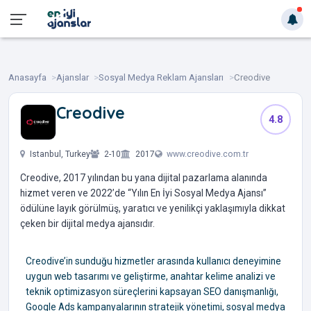
Anasayfa
Ajanslar
Sosyal Medya Reklam Ajansları
Creodive
Creodive
4.8
‎ ‎ ‎ ‎ ‎
Istanbul, Turkey
2-10
2017
www.creodive.com.tr
Creodive, 2017 yılından bu yana dijital pazarlama alanında
hizmet veren ve 2022’de “Yılın En İyi Sosyal Medya Ajansı”
ödülüne layık görülmüş, yaratıcı ve yenilikçi yaklaşımıyla dikkat
çeken bir dijital medya ajansıdır.
Creodive’in sunduğu hizmetler arasında kullanıcı deneyimine
uygun web tasarımı ve geliştirme, anahtar kelime analizi ve
teknik optimizasyon süreçlerini kapsayan SEO danışmanlığı,
Google Ads kampanyalarının stratejik yönetimi, sosyal medya