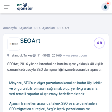
Anasayfa
Ajanslar
SEO Ajansları
SEOArt
SEOArt
4.8
‎ ‎ ‎ ‎ ‎ ‎ ‎ ‎
Istanbul, Turkey
11 - 50
2016
www.seoart.com
SEOArt, 2016 yılında İstanbul’da kurulmuş ve yaklaşık 40 kişilik
uzman kadrosuyla SEO danışmanlığı hizmeti sunan bir ajanstır.
Misyonu, SEO’nun diğer pazarlama kanalları kadar ölçülebilir
ve öngörülebilir olmasını sağlamak olup, yenilikçi araçlarla
veri temelli raporlar oluşturmayı hedeflemektedir.
Ajansın hizmetleri arasında teknik SEO ve site denetimleri,
SEO migration süreçleri, özgün içerik pazarlaması ve