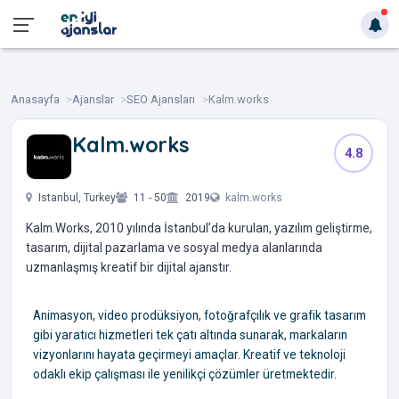
Anasayfa
Ajanslar
SEO Ajansları
Kalm.works
Kalm.works
4.8
‎ ‎ ‎ ‎ ‎ ‎ ‎
Istanbul, Turkey
11 - 50
2019
kalm.works
Kalm.Works, 2010 yılında İstanbul’da kurulan, yazılım geliştirme,
tasarım, dijital pazarlama ve sosyal medya alanlarında
uzmanlaşmış kreatif bir dijital ajanstır.
Animasyon, video prodüksiyon, fotoğrafçılık ve grafik tasarım
gibi yaratıcı hizmetleri tek çatı altında sunarak, markaların
vizyonlarını hayata geçirmeyi amaçlar. Kreatif ve teknoloji
odaklı ekip çalışması ile yenilikçi çözümler üretmektedir.