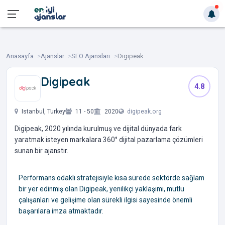
Anasayfa
Ajanslar
SEO Ajansları
Digipeak
Digipeak
4.8
‎ ‎ ‎ ‎ ‎ ‎ ‎ ‎
Istanbul, Turkey
11 - 50
2020
digipeak.org
Digipeak, 2020 yılında kurulmuş ve dijital dünyada fark
yaratmak isteyen markalara 360° dijital pazarlama çözümleri
sunan bir ajanstır.
Performans odaklı stratejisiyle kısa sürede sektörde sağlam
bir yer edinmiş olan Digipeak, yenilikçi yaklaşımı, mutlu
çalışanları ve gelişime olan sürekli ilgisi sayesinde önemli
başarılara imza atmaktadır.