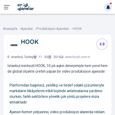
Anasayfa
Ajanslar
Prodüksiyon Ajansları
HOOK
HOOK
4.8
‎ ‎ ‎ ‎ ‎ ‎
Istanbul, Turkey
11 - 50
2015
www.hook.com.tr
İstanbul merkezli HOOK, 10 yılı aşkın deneyimiyle hem yerel hem
de global ölçekte üretim yapan bir video prodüksiyon ajansıdır.
Platformdan bağımsız, yenilikçi ve hedef odaklı çözümleriyle
markaların hikâyelerini etkili biçimde anlatmalarına yardımcı
olurken, farklı sektörlere yönelik çok yönlü projelere imza
atmaktadır.
Ajansın hizmet yelpazesi, video prodüksiyon alanında reklam