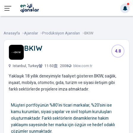
Anasayfa
Ajanslar
Prodüksiyon Ajansları
BKIW
BKIW
4.8
‎ ‎ ‎ ‎ ‎ ‎ ‎
Istanbul, Turkey
11-50
2008
bkiw.com.tr
Yaklaşık 18 yıllık deneyimiyle faaliyet gösteren BKIW, sağlık,
inşaat, mobilya, otomotiv, gıda, turizm ve siyasi iletişim gibi
farklı sektörlerde projelere imza atmaktadır.
Müşteri portföyünün %80’ini ticari markalar, %20’sini ise
kamu kurumları, siyasi yapılar ve sivil toplum kuruluşları
oluşturmaktadır. Farklı sektörlerin dinamiklerine hakim
yaklaşımı sayesinde her marka için özgün ve hedef odaklı
çözümler sunmaktadır.