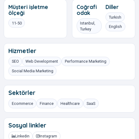
Müşteri işletme
Coğrafi
Diller
ölçeği
odak
Turkish
11-50
Istanbul,
English
Turkey
Hizmetler
SEO
Web Development
Performance Marketing
Social Media Marketing
Sektörler
Ecommerce
Finance
Healthcare
SaaS
Sosyal linkler
Linkedin
Instagram