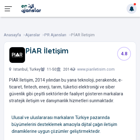
Anasayfa
Ajanslar
PR Ajansları
PİAR İletişim
PİAR İletişim
4.8
‎ ‎ ‎ ‎ ‎ ‎
Istanbul, Turkey
11-50
2014
www.piariletisim.com
PİAR İletişim, 2014 yılından bu yana teknoloji, perakende, e-
ticaret, fintech, enerji, tarım, tüketici elektroniği ve siber
güvenlik gibi çeşitli sektörlerde faaliyet gösteren markalara
stratejik iletişim ve danışmanlık hizmetleri sunmaktadır.
Ulusal ve uluslararası markaların Türkiye pazarında
büyümelerini desteklemek amacıyla dijital çağın iletişim
dinamiklerine uygun çözümler geliştirmektedir.