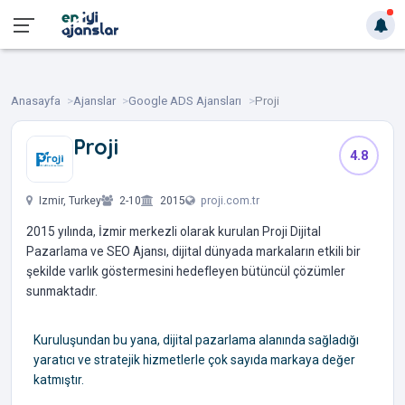
Anasayfa
Ajanslar
Google ADS Ajansları
Proji
Proji
4.8
‎ ‎ ‎
Izmir, Turkey
2-10
2015
proji.com.tr
2015 yılında, İzmir merkezli olarak kurulan Proji Dijital
Pazarlama ve SEO Ajansı, dijital dünyada markaların etkili bir
şekilde varlık göstermesini hedefleyen bütüncül çözümler
sunmaktadır.
Kuruluşundan bu yana, dijital pazarlama alanında sağladığı
yaratıcı ve stratejik hizmetlerle çok sayıda markaya değer
katmıştır.