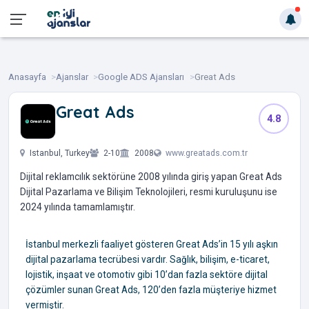
Anasayfa
Ajanslar
Google ADS Ajansları
Great Ads
Great Ads
4.8
‎ ‎ ‎
Istanbul, Turkey
2-10
2008
www.greatads.com.tr
Dijital reklamcılık sektörüne 2008 yılında giriş yapan Great Ads
Dijital Pazarlama ve Bilişim Teknolojileri, resmi kuruluşunu ise
2024 yılında tamamlamıştır.
İstanbul merkezli faaliyet gösteren Great Ads’in 15 yılı aşkın
dijital pazarlama tecrübesi vardır. Sağlık, bilişim, e-ticaret,
lojistik, inşaat ve otomotiv gibi 10’dan fazla sektöre dijital
çözümler sunan Great Ads, 120’den fazla müşteriye hizmet
vermiştir.