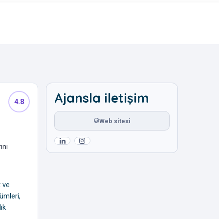
Ajansla iletişim
4.8
Web sitesi
ını
t ve
ümleri,
ık