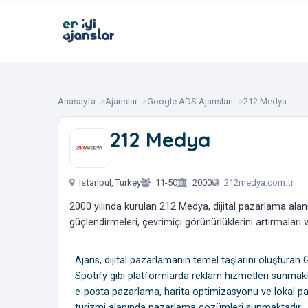
Anasayfa
Ajanslar
Google ADS Ajansları
212 Medya
212 Medya
‎ ‎ ‎ ‎ ‎ ‎
Istanbul, Turkey
11-50
2000
212medya.com.tr
2000 yılında kurulan 212 Medya, dijital pazarlama alanın
güçlendirmeleri, çevrimiçi görünürlüklerini artırmalar
Ajans, dijital pazarlamanın temel taşlarını oluştura
Spotify gibi platformlarda reklam hizmetleri sunmak
e-posta pazarlama, harita optimizasyonu ve lokal paza
turizmi alanında pazarlama çözümleri sunmaktadır.