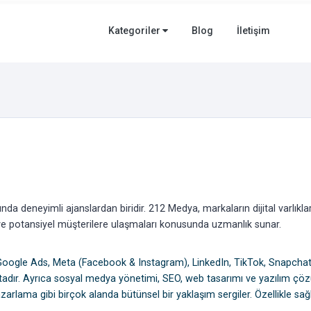
Kategoriler
Blog
İletişim
da deneyimli ajanslardan biridir. 212 Medya, markaların dijital varlıklar
ı ve potansiyel müşterilere ulaşmaları konusunda uzmanlık sunar.
n Google Ads, Meta (Facebook & Instagram), LinkedIn, TikTok, Snapcha
tadır. Ayrıca sosyal medya yönetimi, SEO, web tasarımı ve yazılım çöz
rlama gibi birçok alanda bütünsel bir yaklaşım sergiler. Özellikle sağl