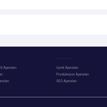
S Ajansları
İçerik Ajansları
rı
Prodüksiyon Ajansları
ansları
SEO Ajansları