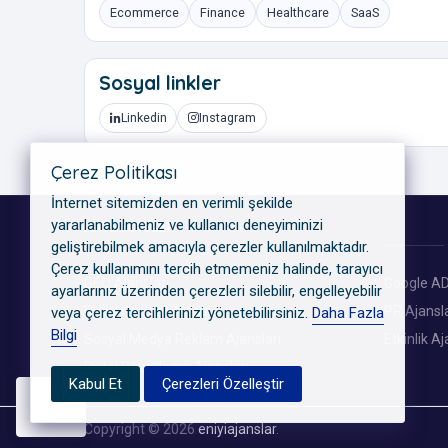
Ecommerce
Finance
Healthcare
SaaS
Sosyal linkler
Linkedin
Instagram
Çerez Politikası
İnternet sitemizden en verimli şekilde
yararlanabilmeniz ve kullanıcı deneyiminizi
KATEGORILER
geliştirebilmek amacıyla çerezler kullanılmaktadır.
Çerez kullanımını tercih etmemeniz halinde, tarayıcı
GEO Ajansları
Google AD
ayarlarınız üzerinden çerezleri silebilir, engelleyebilir
Dijital Reklam Ajansları
PR Ajansla
veya çerez tercihlerinizi yönetebilirsiniz.
Daha Fazla
Bilgi
Sosyal Medya Reklam Ajansları
Etkinlik Aj
Dijital Pazarlama Ajansları
Kabul Et
Çerezleri Özelleştir
Copyright © 2026
eniyiajanslar
.