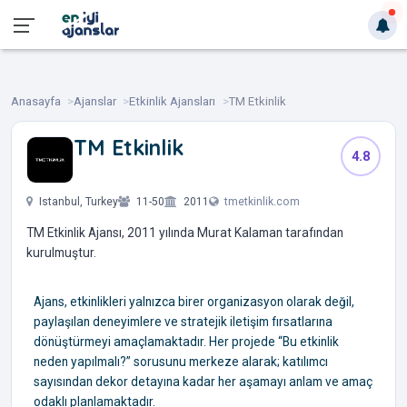
Anasayfa
Ajanslar
Etkinlik Ajansları
TM Etkinlik
TM Etkinlik
4.8
‎ ‎ ‎ ‎ ‎
Istanbul, Turkey
11-50
2011
tmetkinlik.com
TM Etkinlik Ajansı, 2011 yılında Murat Kalaman tarafından
kurulmuştur.
Ajans, etkinlikleri yalnızca birer organizasyon olarak değil,
paylaşılan deneyimlere ve stratejik iletişim fırsatlarına
dönüştürmeyi amaçlamaktadır. Her projede “Bu etkinlik
neden yapılmalı?” sorusunu merkeze alarak; katılımcı
sayısından dekor detayına kadar her aşamayı anlam ve amaç
odaklı planlamaktadır.