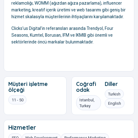
reklamcılığı, WOMM (ağızdan ağıza pazarlama), influencer
marketing, kreatif içerik üretimi ve web tasarımı gibi geniş bir
hizmet skalasıyla müşterilerinin ihtiyaçlarını karşılamaktadır.
Clicks’us Digital’in referansları arasında Trendyol, Four
Seasons, Kumtel, Borusan, IFM ve IKMIB gibi önemli ve
sektörlerinde öncü markalar bulunmaktadır.
Müşteri işletme
Coğrafi
Diller
ölçeği
odak
Turkish
11 - 50
Istanbul,
English
Turkey
Hizmetler
SEO
Web Development
Performance Marketing