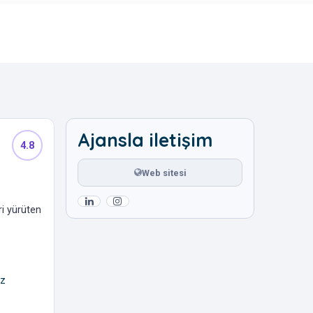
Ajansla iletişim
4.8
Web sitesi
ri yürüten
iz