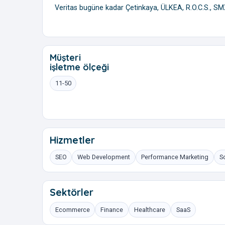
Veritas bugüne kadar Çetinkaya, ÜLKEA, R.O.C.S., SMX 
Müşteri
işletme ölçeği
11-50
Hizmetler
SEO
Web Development
Performance Marketing
S
Sektörler
Ecommerce
Finance
Healthcare
SaaS