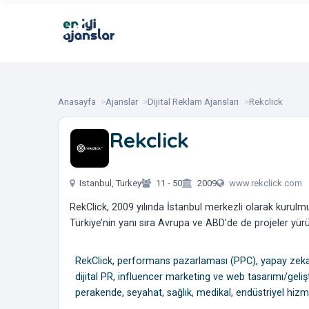
Anasayfa
Ajanslar
Dijital Reklam Ajansları
Rekclick
Rekclick
‎ ‎ ‎ ‎ ‎ ‎
Istanbul, Turkey
11 - 50
2009
www.rekclick.com
RekClick, 2009 yılında İstanbul merkezli olarak kurulmuş
Türkiye’nin yanı sıra Avrupa ve ABD’de de projeler yür
​​​​​​​RekClick, performans pazarlaması (PPC), yapay z
dijital PR, influencer marketing ve web tasarımı/gelişt
perakende, seyahat, sağlık, medikal, endüstriyel hizme