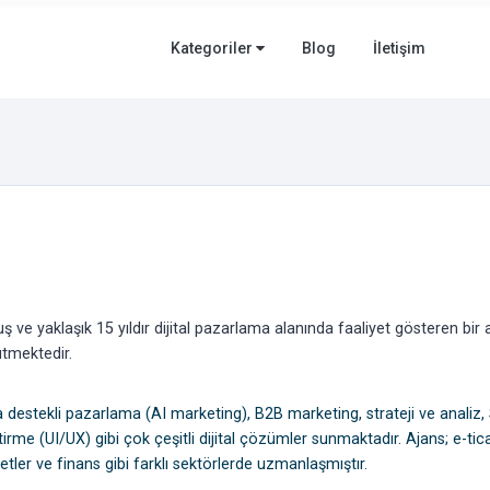
Kategoriler
Blog
İletişim
 ve yaklaşık 15 yıldır dijital pazarlama alanında faaliyet gösteren bir a
ütmektedir.
eka destekli pazarlama (AI marketing), B2B marketing, strateji ve analiz,
irme (UI/UX) gibi çok çeşitli dijital çözümler sunmaktadır. Ajans; e-tica
tler ve finans gibi farklı sektörlerde uzmanlaşmıştır.