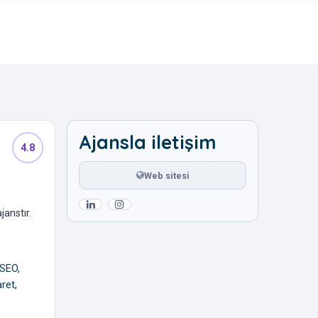
Ajansla iletişim
4.8
Web sitesi
janstır.
 SEO,
ret,