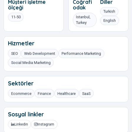
Müşteri işletme
Coğrafi
Diller
ölçeği
odak
Turkish
11-50
Istanbul,
English
Turkey
Hizmetler
SEO
Web Development
Performance Marketing
Social Media Marketing
Sektörler
Ecommerce
Finance
Healthcare
SaaS
Sosyal linkler
Linkedin
Instagram