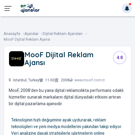
Anasayfa
Ajanslar
Dijital Reklam Ajansları
MooF Dijital Reklam Ajansı
MooF Dijital Reklam
4.8
Ajansı
‎ ‎ ‎ ‎ ‎ ‎ ‎ ‎
Istanbul, Turkey
11-50
2008
www.moof.com.tr
MooF, 2008'den bu yana dijital reklamcılıkta performans odaklı
hizmetler sunarak markaların dijital dünyadaki etkisini artıran
bir dijital pazarlama ajansıdır.
Teknolojinin hızlı değişimine ayak uydurarak, reklam
teknolojileri ve yeni medya modellerini yakından takip ediyor.
Veri analizine dayalı stratejilerle işletmelerin online