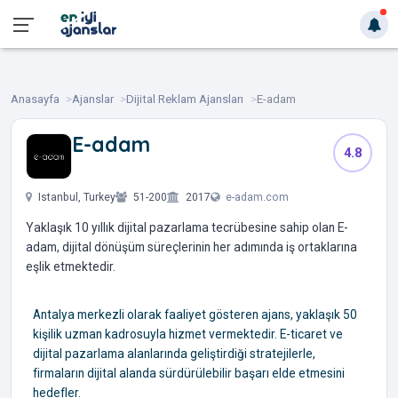
Anasayfa
Ajanslar
Dijital Reklam Ajansları
E-adam
E-adam
4.8
‎ ‎ ‎ ‎ ‎ ‎
Istanbul, Turkey
51-200
2017
e-adam.com
Yaklaşık 10 yıllık dijital pazarlama tecrübesine sahip olan E-
adam, dijital dönüşüm süreçlerinin her adımında iş ortaklarına
eşlik etmektedir.
Antalya merkezli olarak faaliyet gösteren ajans, yaklaşık 50
kişilik uzman kadrosuyla hizmet vermektedir. E-ticaret ve
dijital pazarlama alanlarında geliştirdiği stratejilerle,
firmaların dijital alanda sürdürülebilir başarı elde etmesini
hedefler.