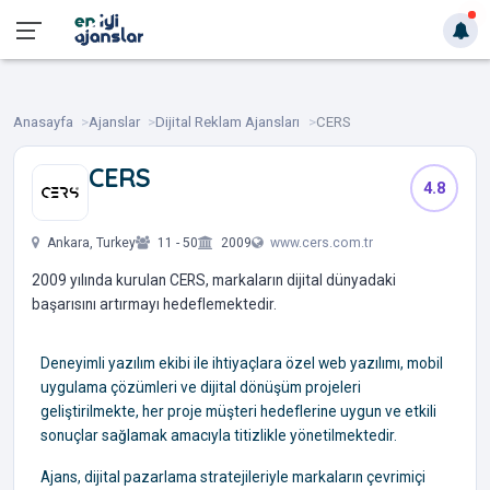
Anasayfa
Ajanslar
Dijital Reklam Ajansları
CERS
CERS
4.8
‎ ‎ ‎ ‎ ‎ ‎
Ankara, Turkey
11 - 50
2009
www.cers.com.tr
2009 yılında kurulan CERS, markaların dijital dünyadaki
başarısını artırmayı hedeflemektedir.
Deneyimli yazılım ekibi ile ihtiyaçlara özel web yazılımı, mobil
uygulama çözümleri ve dijital dönüşüm projeleri
geliştirilmekte, her proje müşteri hedeflerine uygun ve etkili
sonuçlar sağlamak amacıyla titizlikle yönetilmektedir.
Ajans, dijital pazarlama stratejileriyle markaların çevrimiçi