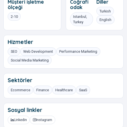
Müşteri işletme
Coğrafi
Diller
ölçeği
odak
Turkish
2-10
Istanbul,
English
Turkey
Hizmetler
SEO
Web Development
Performance Marketing
Social Media Marketing
Sektörler
Ecommerce
Finance
Healthcare
SaaS
Sosyal linkler
Linkedin
Instagram