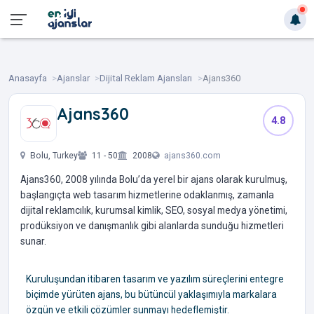
Anasayfa
Ajanslar
Dijital Reklam Ajansları
Ajans360
Ajans360
4.8
‎ ‎ ‎ ‎ ‎ ‎ ‎
Bolu, Turkey
11 - 50
2008
ajans360.com
Ajans360, 2008 yılında Bolu’da yerel bir ajans olarak kurulmuş,
başlangıçta web tasarım hizmetlerine odaklanmış, zamanla
dijital reklamcılık, kurumsal kimlik, SEO, sosyal medya yönetimi,
prodüksiyon ve danışmanlık gibi alanlarda sunduğu hizmetleri
sunar.
Kuruluşundan itibaren tasarım ve yazılım süreçlerini entegre
biçimde yürüten ajans, bu bütüncül yaklaşımıyla markalara
özgün ve etkili çözümler sunmayı hedeflemiştir.