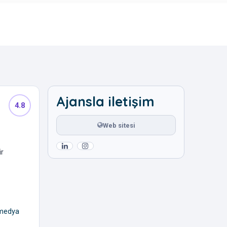
Ajansla iletişim
4.8
Web sitesi
ir
 medya