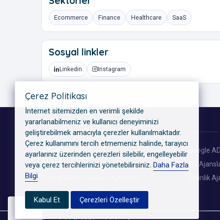
Sektörler
Ecommerce
Finance
Healthcare
SaaS
Sosyal linkler
Linkedin
Instagram
Çerez Politikası
İnternet sitemizden en verimli şekilde
yararlanabilmeniz ve kullanıcı deneyiminizi
KATEGORILER
geliştirebilmek amacıyla çerezler kullanılmaktadır.
Çerez kullanımını tercih etmemeniz halinde, tarayıcı
GEO Ajansları
Google AD
ayarlarınız üzerinden çerezleri silebilir, engelleyebilir
Dijital Reklam Ajansları
PR Ajansla
veya çerez tercihlerinizi yönetebilirsiniz.
Daha Fazla
Bilgi
Sosyal Medya Reklam Ajansları
Etkinlik Aj
Dijital Pazarlama Ajansları
Kabul Et
Çerezleri Özelleştir