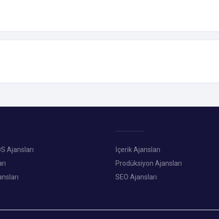
S Ajansları
İçerik Ajansları
rı
Prodüksiyon Ajansları
ansları
SEO Ajansları