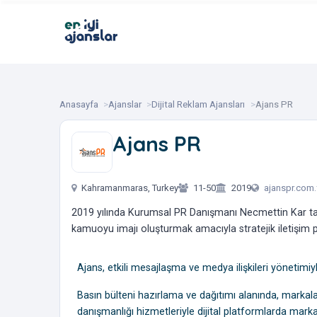
Anasayfa
Ajanslar
Dijital Reklam Ajansları
Ajans PR
Ajans PR
‎ ‎ ‎
Kahramanmaras, Turkey
11-50
2019
ajanspr.com.
2019 yılında Kurumsal PR Danışmanı Necmettin Kar ta
kamuoyu imajı oluşturmak amacıyla stratejik iletişim p
Ajans, etkili mesajlaşma ve medya ilişkileri yönetimiyle
Basın bülteni hazırlama ve dağıtımı alanında, markala
danışmanlığı hizmetleriyle dijital platformlarda markal