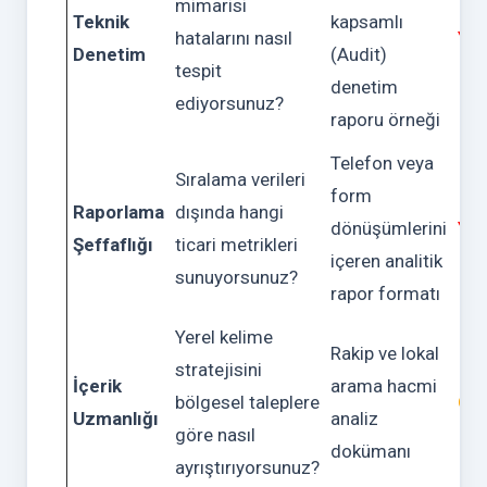
mimarisi
Teknik
kapsamlı
hatalarını nasıl
Yü
Denetim
(Audit)
tespit
denetim
ediyorsunuz?
raporu örneği
Telefon veya
Sıralama verileri
form
Raporlama
dışında hangi
dönüşümlerini
Yü
Şeffaflığı
ticari metrikleri
içeren analitik
sunuyorsunuz?
rapor formatı
Yerel kelime
Rakip ve lokal
stratejisini
İçerik
arama hacmi
bölgesel taleplere
Ort
Uzmanlığı
analiz
göre nasıl
dokümanı
ayrıştırıyorsunuz?