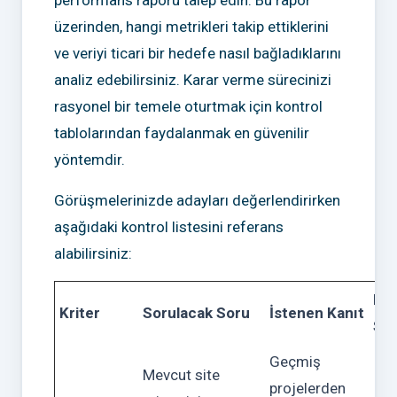
performans raporu talep edin. Bu rapor
üzerinden, hangi metrikleri takip ettiklerini
ve veriyi ticari bir hedefe nasıl bağladıklarını
analiz edebilirsiniz. Karar verme sürecinizi
rasyonel bir temele oturtmak için kontrol
tablolarından faydalanmak en güvenilir
yöntemdir.
Görüşmelerinizde adayları değerlendirirken
aşağıdaki kontrol listesini referans
alabilirsiniz:
Ris
Kriter
Sorulacak Soru
İstenen Kanıt
Sev
Geçmiş
Mevcut site
projelerden