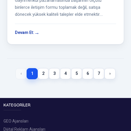
Gayrimenkul pazarlamasında başarının ölçütü
binlerce iletişim formu toplamak değil, satışa
dönecek yüksek kaliteli talepler elde etmektir.
Yatırımcıların karar verme süreçleri u...
Devam Et:
‹
1
2
3
4
5
6
7
›
KATEGORILER
GEO Ajansları
Dijital Reklam Ajansları