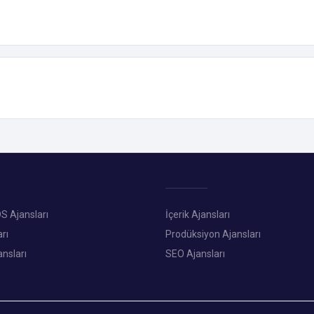
S Ajansları
İçerik Ajansları
rı
Prodüksiyon Ajansları
ansları
SEO Ajansları