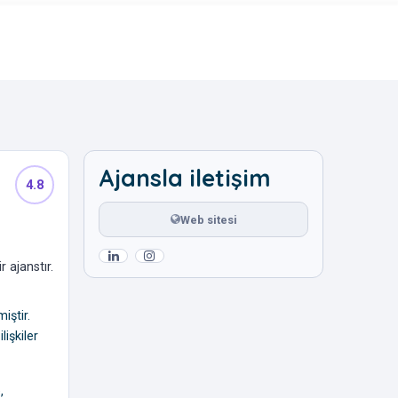
Ajansla iletişim
4.8
Web sitesi
 ajanstır.
iştir.
işkiler
,