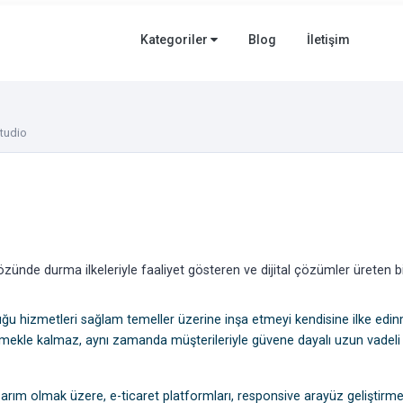
Kategoriler
Blog
İletişim
tudio
özünde durma ilkeleriyle faaliyet gösteren ve dijital çözümler üreten bir
u hizmetleri sağlam temeller üzerine inşa etmeyi kendisine ilke edinm
mekle kalmaz, aynı zamanda müşterileriyle güvene dayalı uzun vadeli il
ım olmak üzere, e-ticaret platformları, responsive arayüz geliştirme