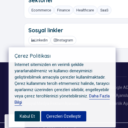
Sektörler
Ecommerce
Finance
Healthcare
SaaS
Sosyal linkler
Linkedin
Instagram
Çerez Politikası
İnternet sitemizden en verimli şekilde
yararlanabilmeniz ve kullanıcı deneyiminizi
KATEGORILER
geliştirebilmek amacıyla çerezler kullanılmaktadır.
Çerez kullanımını tercih etmemeniz halinde, tarayıcı
GEO Ajansları
Google AD
ayarlarınız üzerinden çerezleri silebilir, engelleyebilir
Dijital Reklam Ajansları
PR Ajansla
veya çerez tercihlerinizi yönetebilirsiniz.
Daha Fazla
Bilgi
Sosyal Medya Reklam Ajansları
Etkinlik Aj
Dijital Pazarlama Ajansları
Kabul Et
Çerezleri Özelleştir