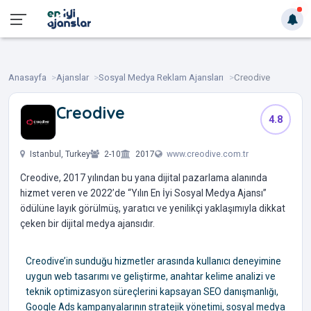
Anasayfa
Ajanslar
Sosyal Medya Reklam Ajansları
Creodive
Creodive
4.8
‎ ‎ ‎ ‎ ‎
Istanbul, Turkey
2-10
2017
www.creodive.com.tr
Creodive, 2017 yılından bu yana dijital pazarlama alanında
hizmet veren ve 2022’de “Yılın En İyi Sosyal Medya Ajansı”
ödülüne layık görülmüş, yaratıcı ve yenilikçi yaklaşımıyla dikkat
çeken bir dijital medya ajansıdır.
Creodive’in sunduğu hizmetler arasında kullanıcı deneyimine
uygun web tasarımı ve geliştirme, anahtar kelime analizi ve
teknik optimizasyon süreçlerini kapsayan SEO danışmanlığı,
Google Ads kampanyalarının stratejik yönetimi, sosyal medya