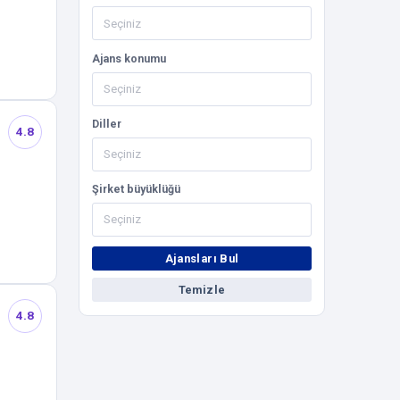
Ajans konumu
Diller
4.8
Şirket büyüklüğü
Ajansları Bul
Temizle
4.8