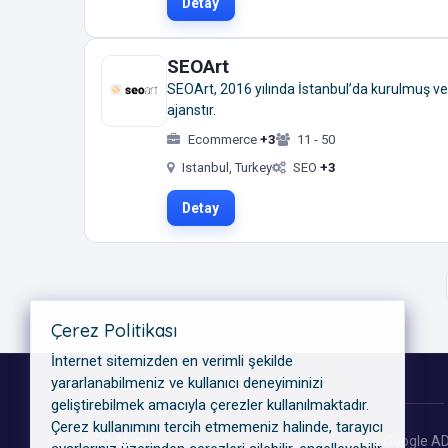
Detay
SEOArt
SEOArt, 2016 yılında İstanbul’da kurulmuş ve
ajanstır.
Ecommerce
+3
11 - 50
Istanbul, Turkey
SEO
+3
Detay
Çerez Politikası
İnternet sitemizden en verimli şekilde
yararlanabilmeniz ve kullanıcı deneyiminizi
KATEGORILER
geliştirebilmek amacıyla çerezler kullanılmaktadır.
Çerez kullanımını tercih etmemeniz halinde, tarayıcı
GEO Ajansları
Google AD