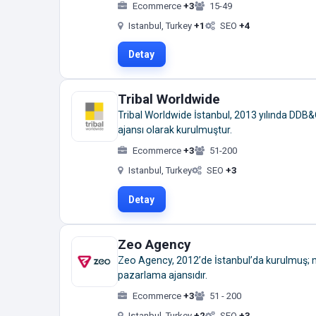
Ecommerce
+3
15-49
Istanbul, Turkey
+1
SEO
+4
Detay
Tribal Worldwide
Tribal Worldwide İstanbul, 2013 yılında DDB&C
ajansı olarak kurulmuştur.
Ecommerce
+3
51-200
Istanbul, Turkey
SEO
+3
Detay
Zeo Agency
Zeo Agency, 2012’de İstanbul’da kurulmuş; me
pazarlama ajansıdır.
Ecommerce
+3
51 - 200
Istanbul, Turkey
+2
SEO
+3