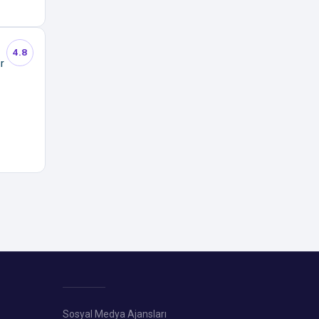
4.8
r
Sosyal Medya Ajansları