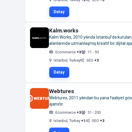
Detay
Kalm.works
Kalm.Works, 2010 yılında İstanbul’da kurulan,
alanlarında uzmanlaşmış kreatif bir dijital aja
Ecommerce
+3
11 - 50
Istanbul, Turkey
SEO
+3
Detay
Webtures
Webtures, 2011 yılından bu yana faaliyet gös
ajanstır.
Ecommerce
+3
51 - 200
Istanbul, Turkey
+1
SEO
+3