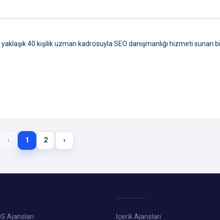
 yaklaşık 40 kişilik uzman kadrosuyla SEO danışmanlığı hizmeti sunan bi
‹
1
2
›
S Ajansları
İçerik Ajansları