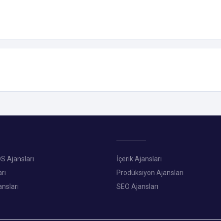
S Ajansları
İçerik Ajansları
rı
Prodüksiyon Ajansları
ansları
SEO Ajansları