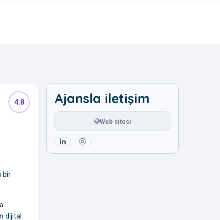
Ajansla iletişim
4.8
Web sitesi
 bir
ya
 dijital