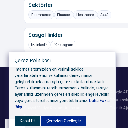
Sektörler
Ecommerce
Finance
Healthcare
SaaS
Sosyal linkler
Linkedin
Instagram
Çerez Politikası
İnternet sitemizden en verimli şekilde
yararlanabilmeniz ve kullanıcı deneyiminizi
KATEGORILER
geliştirebilmek amacıyla çerezler kullanılmaktadır.
Çerez kullanımını tercih etmemeniz halinde, tarayıcı
GEO Ajansları
Google AD
ayarlarınız üzerinden çerezleri silebilir, engelleyebilir
Dijital Reklam Ajansları
PR Ajansla
veya çerez tercihlerinizi yönetebilirsiniz.
Daha Fazla
Bilgi
Sosyal Medya Reklam Ajansları
Etkinlik Aj
Dijital Pazarlama Ajansları
Kabul Et
Çerezleri Özelleştir