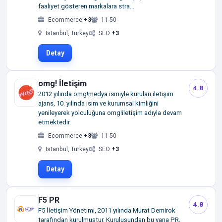
faaliyet gösteren markalara stra...
Ecommerce
+3
11-50
Istanbul, Turkey
SEO
+3
Detay
omg! İletişim
4.8
2012 yılında omg!medya ismiyle kurulan iletişim
ajans, 10. yılında isim ve kurumsal kimliğini
yenileyerek yolculuğuna omg!iletişim adıyla devam
etmektedir.
Ecommerce
+3
11-50
Istanbul, Turkey
SEO
+3
Detay
F5 PR
4.8
F5 İletişim Yönetimi, 2011 yılında Murat Demirok
tarafından kurulmuştur. Kuruluşundan bu yana PR,