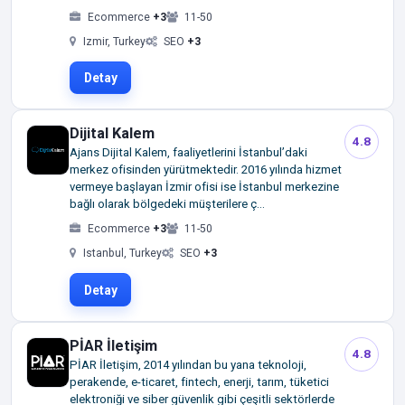
Ecommerce
+3
11-50
Izmir, Turkey
SEO
+3
Detay
Dijital Kalem
4.8
Ajans Dijital Kalem, faaliyetlerini İstanbul’daki
merkez ofisinden yürütmektedir. 2016 yılında hizmet
vermeye başlayan İzmir ofisi ise İstanbul merkezine
bağlı olarak bölgedeki müşterilere ç...
Ecommerce
+3
11-50
Istanbul, Turkey
SEO
+3
Detay
PİAR İletişim
4.8
PİAR İletişim, 2014 yılından bu yana teknoloji,
perakende, e-ticaret, fintech, enerji, tarım, tüketici
elektroniği ve siber güvenlik gibi çeşitli sektörlerde