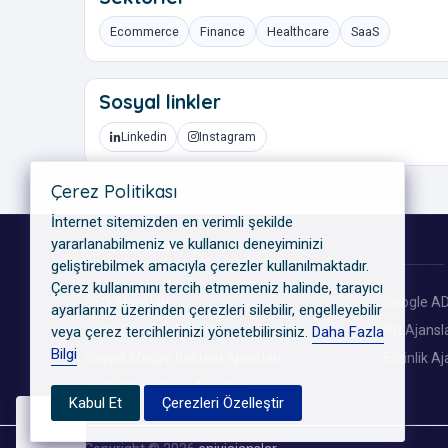
Ecommerce
Finance
Healthcare
SaaS
Sosyal linkler
Linkedin
Instagram
Çerez Politikası
İnternet sitemizden en verimli şekilde
yararlanabilmeniz ve kullanıcı deneyiminizi
KATEGORILER
geliştirebilmek amacıyla çerezler kullanılmaktadır.
Çerez kullanımını tercih etmemeniz halinde, tarayıcı
GEO Ajansları
Google AD
ayarlarınız üzerinden çerezleri silebilir, engelleyebilir
Dijital Reklam Ajansları
PR Ajansla
veya çerez tercihlerinizi yönetebilirsiniz.
Daha Fazla
Bilgi
Sosyal Medya Reklam Ajansları
Etkinlik Aj
Dijital Pazarlama Ajansları
Kabul Et
Çerezleri Özelleştir