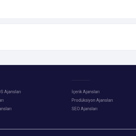
S Ajansları
İçerik Ajansları
rı
Prodüksiyon Ajansları
ansları
SEO Ajansları