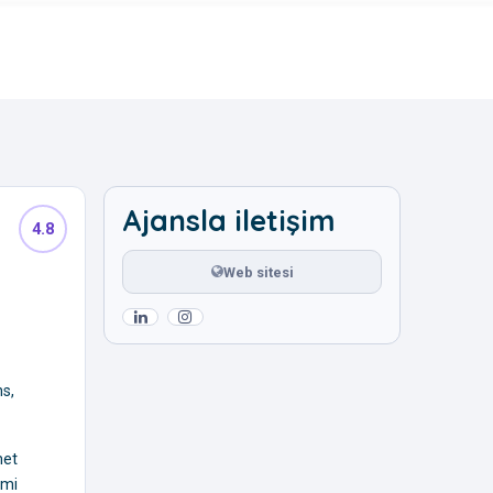
Ajansla iletişim
4.8
Web sitesi
ns,
met
imi