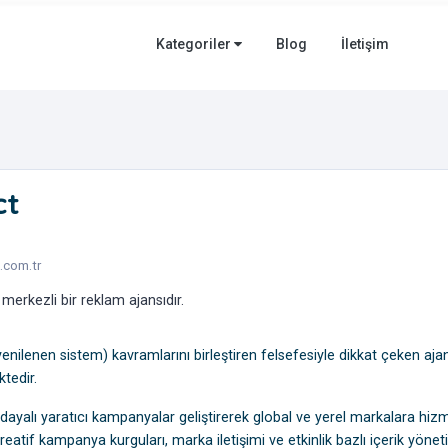
Kategoriler
Blog
İletişim
ct
.com.tr
merkezli bir reklam ajansıdır.
yenilenen sistem) kavramlarını birleştiren felsefesiyle dikkat çeken aja
ktedir.
dayalı yaratıcı kampanyalar geliştirerek global ve yerel markalara hiz
kreatif kampanya kurguları, marka iletişimi ve etkinlik bazlı içerik yönet