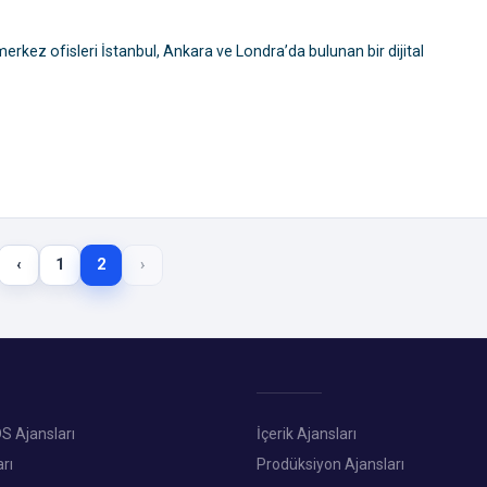
rkez ofisleri İstanbul, Ankara ve Londra’da bulunan bir dijital
‹
1
2
›
S Ajansları
İçerik Ajansları
rı
Prodüksiyon Ajansları