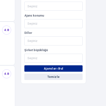
Ajans konumu
4.8
Diller
Şirket büyüklüğü
Ajansları Bul
4.8
Temizle