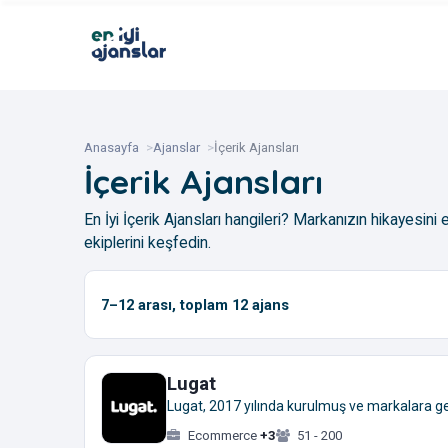
Anasayfa
Ajanslar
İçerik Ajansları
İçerik Ajansları
En İyi İçerik Ajansları hangileri? Markanızın hikayesini
ekiplerini keşfedin.
7–12
arası, toplam
12
ajans
Lugat
Lugat, 2017 yılında kurulmuş ve markalara gen
Ecommerce
+3
51 - 200