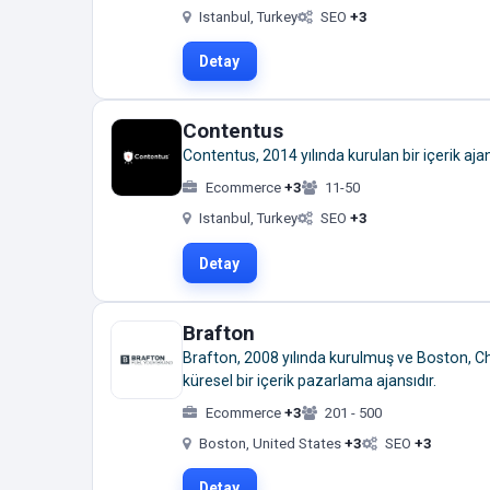
Istanbul, Turkey
SEO
+3
Detay
Contentus
Contentus, 2014 yılında kurulan bir içerik ajan
Ecommerce
+3
11-50
Istanbul, Turkey
SEO
+3
Detay
Brafton
Brafton, 2008 yılında kurulmuş ve Boston, Ch
küresel bir içerik pazarlama ajansıdır.
Ecommerce
+3
201 - 500
Boston, United States
+3
SEO
+3
Detay