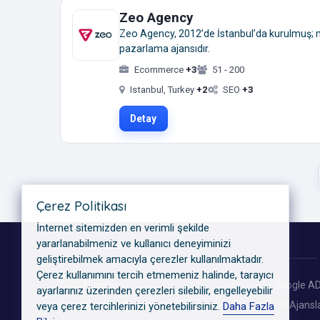
Zeo Agency
Zeo Agency, 2012’de İstanbul’da kurulmuş; me
pazarlama ajansıdır.
Ecommerce
+3
51 - 200
Istanbul, Turkey
+2
SEO
+3
Detay
Çerez Politikası
İnternet sitemizden en verimli şekilde
yararlanabilmeniz ve kullanıcı deneyiminizi
KATEGORILER
geliştirebilmek amacıyla çerezler kullanılmaktadır.
Çerez kullanımını tercih etmemeniz halinde, tarayıcı
GEO Ajansları
Google AD
ayarlarınız üzerinden çerezleri silebilir, engelleyebilir
Dijital Reklam Ajansları
PR Ajansla
veya çerez tercihlerinizi yönetebilirsiniz.
Daha Fazla