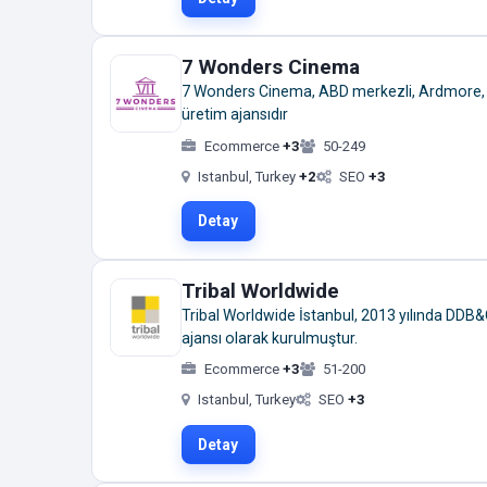
7 Wonders Cinema
7 Wonders Cinema, ABD merkezli, Ardmore, Pe
üretim ajansıdır
Ecommerce
+3
50-249
Istanbul, Turkey
+2
SEO
+3
Detay
Tribal Worldwide
Tribal Worldwide İstanbul, 2013 yılında DDB&C
ajansı olarak kurulmuştur.
Ecommerce
+3
51-200
Istanbul, Turkey
SEO
+3
Detay