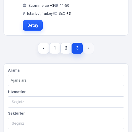
Ecommerce
+3
11-50
Istanbul, Turkey
SEO
+3
Detay
‹
1
2
3
›
Arama
Hizmetler
Sektörler