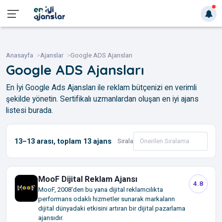
Anasayfa
Ajanslar
Google ADS Ajansları
Google ADS Ajansları
En İyi Google Ads Ajansları ile reklam bütçenizi en verimli
şekilde yönetin. Sertifikalı uzmanlardan oluşan en iyi ajans
listesi burada.
13–13
arası, toplam
13
ajans
Sırala
MooF Dijital Reklam Ajansı
4.8
MooF, 2008'den bu yana dijital reklamcılıkta
performans odaklı hizmetler sunarak markaların
dijital dünyadaki etkisini artıran bir dijital pazarlama
ajansıdır.