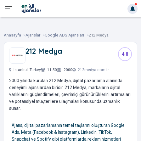
Anasayfa
Ajanslar
Google ADS Ajansları
212 Medya
212 Medya
4.8
‎ ‎ ‎ ‎ ‎ ‎
Istanbul, Turkey
11-50
2000
212medya.com.tr
2000 yılında kurulan 212 Medya, dijital pazarlama alanında
deneyimli ajanslardan biridir. 212 Medya, markaların dijital
varlıklarını güçlendirmeleri, çevrimiçi görünürlüklerini artırmaları
ve potansiyel müşterilere ulaşmaları konusunda uzmanlık
sunar.
Ajans, dijital pazarlamanın temel taşlarını oluşturan Google
Ads, Meta (Facebook & Instagram), LinkedIn, TikTok,
Snapchat ve Spotify gibi platformlarda reklam hizmetleri