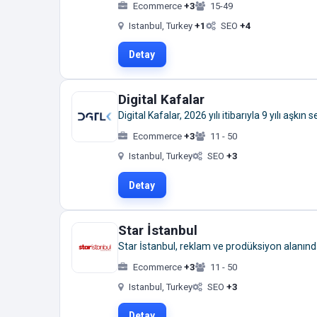
Ecommerce
+3
15-49
Istanbul, Turkey
+1
SEO
+4
Detay
Digital Kafalar
Digital Kafalar, 2026 yılı itibarıyla 9 yılı aşk
Ecommerce
+3
11 - 50
Istanbul, Turkey
SEO
+3
Detay
Star İstanbul
Star İstanbul, reklam ve prodüksiyon alanı
Ecommerce
+3
11 - 50
Istanbul, Turkey
SEO
+3
Detay