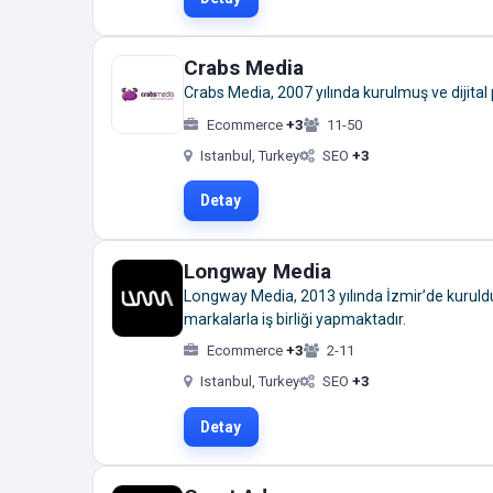
Crabs Media
Crabs Media, 2007 yılında kurulmuş ve dijital
Ecommerce
+3
11-50
Istanbul, Turkey
SEO
+3
Detay
Longway Media
Longway Media, 2013 yılında İzmir’de kuruldu
markalarla iş birliği yapmaktadır.
Ecommerce
+3
2-11
Istanbul, Turkey
SEO
+3
Detay