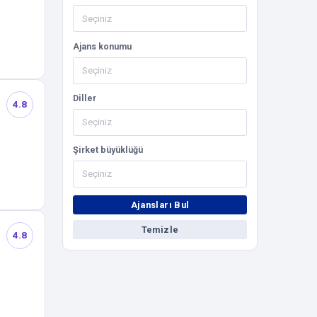
Ajans konumu
Diller
4.8
Şirket büyüklüğü
Ajansları Bul
Temizle
4.8