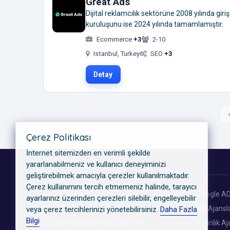
Great Ads
Dijital reklamcılık sektörüne 2008 yılında gir
kuruluşunu ise 2024 yılında tamamlamıştır.
Ecommerce
+3
2-10
Istanbul, Turkey
SEO
+3
Detay
‹
Çerez Politikası
İnternet sitemizden en verimli şekilde
yararlanabilmeniz ve kullanıcı deneyiminizi
KATEGORILER
geliştirebilmek amacıyla çerezler kullanılmaktadır.
Çerez kullanımını tercih etmemeniz halinde, tarayıcı
GEO Ajansları
Google AD
ayarlarınız üzerinden çerezleri silebilir, engelleyebilir
Dijital Reklam Ajansları
PR Ajansla
veya çerez tercihlerinizi yönetebilirsiniz.
Daha Fazla
Bilgi
Sosyal Medya Reklam Ajansları
Etkinlik Aj