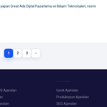
iş yapan Great Ads Dijital Pazarlama ve Bilişim Teknolojileri, resmi
1
2
3
›
S Ajansları
İçerik Ajansları
rı
Prodüksiyon Ajansları
ansları
SEO Ajansları