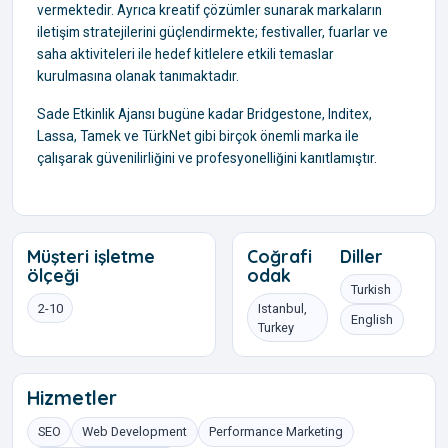
vermektedir. Ayrıca kreatif çözümler sunarak markaların
iletişim stratejilerini güçlendirmekte; festivaller, fuarlar ve
saha aktiviteleri ile hedef kitlelere etkili temaslar
kurulmasına olanak tanımaktadır.
Sade Etkinlik Ajansı bugüne kadar Bridgestone, Inditex,
Lassa, Tamek ve TürkNet gibi birçok önemli marka ile
çalışarak güvenilirliğini ve profesyonelliğini kanıtlamıştır.
Müşteri işletme
Coğrafi
Diller
ölçeği
odak
Turkish
2-10
Istanbul,
English
Turkey
Hizmetler
SEO
Web Development
Performance Marketing