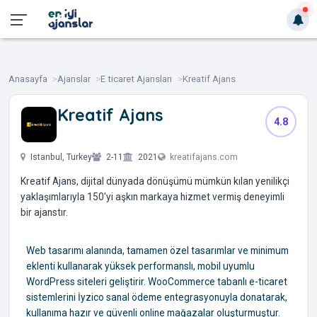
Anasayfa
Ajanslar
E ticaret Ajansları
Kreatif Ajans
Kreatif Ajans
4.8
‎ ‎ ‎ ‎ ‎
Istanbul, Turkey
2-11
2021
kreatifajans.com
Kreatif Ajans, dijital dünyada dönüşümü mümkün kılan yenilikçi
yaklaşımlarıyla 150'yi aşkın markaya hizmet vermiş deneyimli
bir ajanstır.
Web tasarımı alanında, tamamen özel tasarımlar ve minimum
eklenti kullanarak yüksek performanslı, mobil uyumlu
WordPress siteleri geliştirir. WooCommerce tabanlı e-ticaret
sistemlerini İyzico sanal ödeme entegrasyonuyla donatarak,
kullanıma hazır ve güvenli online mağazalar oluşturmuştur.