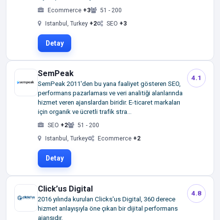
Ecommerce
+3
51 - 200
Istanbul, Turkey
+2
SEO
+3
Detay
SemPeak
4.1
SemPeak 2011'den bu yana faaliyet gösteren SEO,
performans pazarlaması ve veri analitiği alanlarında
hizmet veren ajanslardan biridir. E-ticaret markaları
için organik ve ücretli trafik stra...
SEO
+2
51 - 200
Istanbul, Turkey
Ecommerce
+2
Detay
Click’us Digital
4.8
2016 yılında kurulan Clicks'us Digital, 360 derece
hizmet anlayışıyla öne çıkan bir dijital performans
ajansıdır.