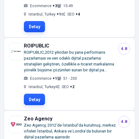
Ecommerce
+3
15-49
Istanbul, Turkey
+1
SEO
+4
Detay
ROIPUBLIC
4.8
ROIPUBLIC,2012 yılından bu yana performans
pazarlaması ve veri odaklı dijital pazarlama
stratejileri geliştiren, özellikle e-ticaret markalarına
yönelik büyüme çözümleri sunan bir dijital pa...
Ecommerce
+1
51 - 200
Istanbul, Turkey
SEO
+2
Detay
Zeo Agency
4.8
Zeo Agency, 2012’de İstanbul’da kurulmuş; merkez
ofisleri İstanbul, Ankara ve Londra’da bulunan bir
dijital pazarlama ajansıdır.