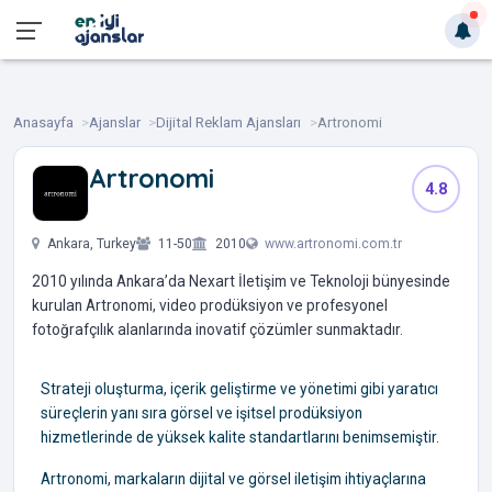
Anasayfa
Ajanslar
Dijital Reklam Ajansları
Artronomi
Artronomi
4.8
‎ ‎ ‎ ‎ ‎ ‎
Ankara, Turkey
11-50
2010
www.artronomi.com.tr
2010 yılında Ankara’da Nexart İletişim ve Teknoloji bünyesinde
kurulan Artronomi, video prodüksiyon ve profesyonel
fotoğrafçılık alanlarında inovatif çözümler sunmaktadır.
Strateji oluşturma, içerik geliştirme ve yönetimi gibi yaratıcı
süreçlerin yanı sıra görsel ve işitsel prodüksiyon
hizmetlerinde de yüksek kalite standartlarını benimsemiştir.
Artronomi, markaların dijital ve görsel iletişim ihtiyaçlarına