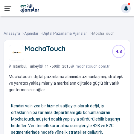
Anasayfa
Ajanslar
Dijital Pazarlama Ajansları
MochaTouch
MochaTouch
4.8
‎ ‎ ‎ ‎ ‎
Istanbul, Turkey
11 - 50
2015
mochatouch.com.tr
Mochatouch, dijital pazarlama alanında uzmanlaşmış, stratejik
ve yaratıcı yaklaşımlarıyla markaların dijitalde güçlü bir varlık
göstermesini sağlar.
Kendini yalnızca bir hizmet sağlayıcı olarak değil, iş
ortaklarının pazarlama departmanı gibi konumlandıran
Mochatouch, müşteri odaklı yapısıyla sürdürülebilir başarıyı
hedefler. Veri temelli karar alma süreçleriyle B2B ve B2C
segmentlerinde hedefe yönelik stratejiler geliştirir,