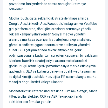
pazarlama faaliyetlerinde somut sonuçlar üretmeye
odaklanır.
MochaTouch, dijital reklamcılık stratejileri kapsamında
Google Ads, LinkedIn Ads, Facebook/Instagram ve YouTube
gibi platformlarda, dönüşüm oranlarını artırmaya yönelik
reklam kampanyaları yönetir. Sosyal medya yönetimi
alanında markaya özel içerik stratejileri, rakip analizleri,
görsel trendlere uygun tasarımlar ve etkileşim yönetimi
sunar. SEO çalışmalarında teknik altyapıdan içerik
optimizasyonuna kadar tüm süreçleri kapsayan bir yaklaşım
izlerken, backlink stratejileriyle arama motorlarındaki
görünürlüğü artırır. İçerik pazarlamasıyla marka etkileşimini
güçlendirir. SEO ve kullanıcı deneyimi odaklı web tasarımları
ile dijital kimliği desteklerken, dijital PR çalışmalarıyla marka
mesajını doğru hedef kitleye ulaştırır.
Mochatouch’un referansları arasında Tümsaş, Sezgin, Mann
Filter, Erollar Elektrik, CCR ve ABK Teknik gibi farklı
sektörlerden firmalar yer alır.