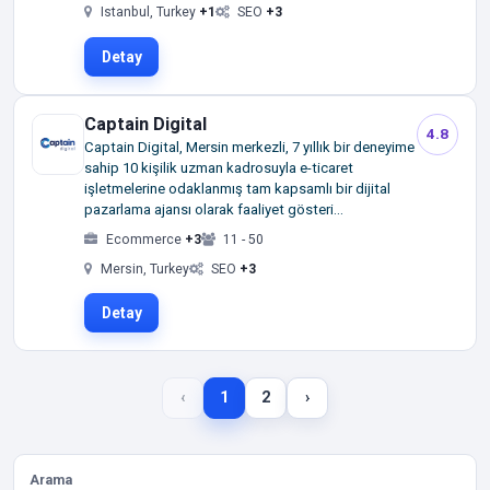
Istanbul, Turkey
+1
SEO
+3
Detay
Captain Digital
4.8
Captain Digital, Mersin merkezli, 7 yıllık bir deneyime
sahip 10 kişilik uzman kadrosuyla e-ticaret
işletmelerine odaklanmış tam kapsamlı bir dijital
pazarlama ajansı olarak faaliyet gösteri...
Ecommerce
+3
11 - 50
Mersin, Turkey
SEO
+3
Detay
‹
1
2
›
Arama