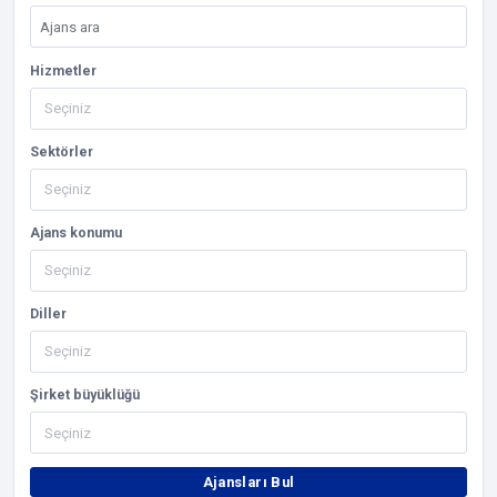
Hizmetler
Sektörler
Ajans konumu
Diller
Şirket büyüklüğü
Ajansları Bul