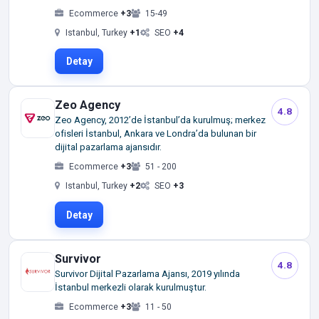
Ecommerce
+3
15-49
Istanbul, Turkey
+1
SEO
+4
Detay
Zeo Agency
4.8
Zeo Agency, 2012’de İstanbul’da kurulmuş; merkez
ofisleri İstanbul, Ankara ve Londra’da bulunan bir
dijital pazarlama ajansıdır.
Ecommerce
+3
51 - 200
Istanbul, Turkey
+2
SEO
+3
Detay
Survivor
4.8
Survivor Dijital Pazarlama Ajansı, 2019 yılında
İstanbul merkezli olarak kurulmuştur.
Ecommerce
+3
11 - 50