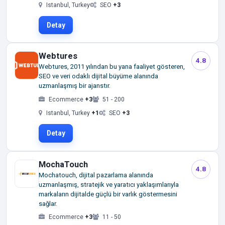
Istanbul, Turkey
SEO
+3
Detay
Webtures
4.8
Webtures, 2011 yılından bu yana faaliyet gösteren,
SEO ve veri odaklı dijital büyüme alanında
uzmanlaşmış bir ajanstır.
Ecommerce
+3
51 - 200
Istanbul, Turkey
+1
SEO
+3
Detay
MochaTouch
4.8
Mochatouch, dijital pazarlama alanında
uzmanlaşmış, stratejik ve yaratıcı yaklaşımlarıyla
markaların dijitalde güçlü bir varlık göstermesini
sağlar.
Ecommerce
+3
11 - 50